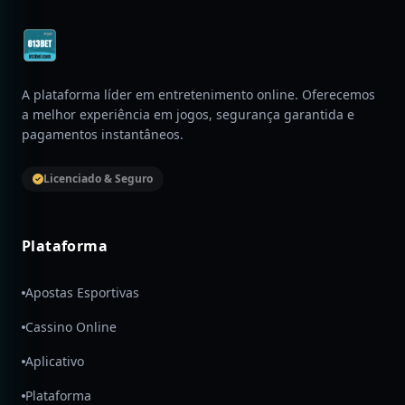
A plataforma líder em entretenimento online. Oferecemos
a melhor experiência em jogos, segurança garantida e
pagamentos instantâneos.
Licenciado & Seguro
Plataforma
Apostas Esportivas
Cassino Online
Aplicativo
Plataforma