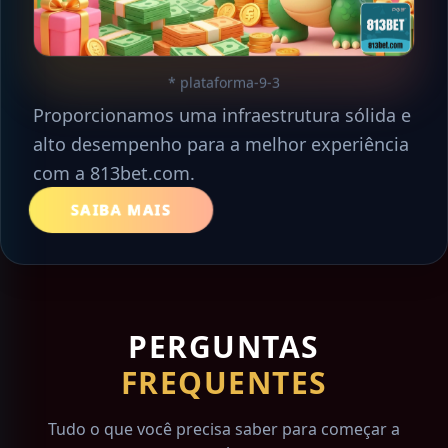
* plataforma-9-3
Proporcionamos uma infraestrutura sólida e
alto desempenho para a melhor experiência
com a 813bet.com.
SAIBA MAIS
PERGUNTAS
FREQUENTES
Tudo o que você precisa saber para começar a