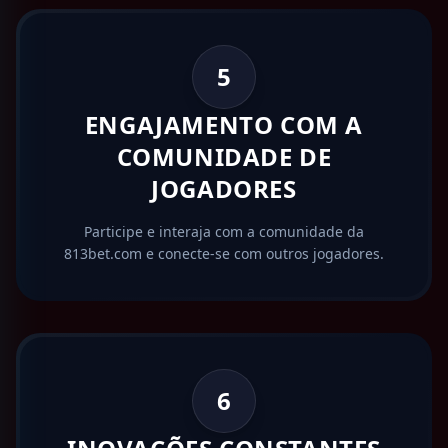
5
ENGAJAMENTO COM A
COMUNIDADE DE
JOGADORES
Participe e interaja com a comunidade da
813bet.com e conecte-se com outros jogadores.
6