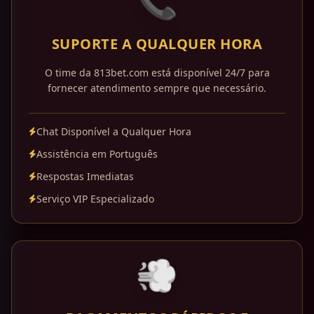
SUPORTE A QUALQUER HORA
O time da 813bet.com está disponível 24/7 para
fornecer atendimento sempre que necessário.
Chat Disponível a Qualquer Hora
Assistência em Português
Respostas Imediatas
Serviço VIP Especializado
💨