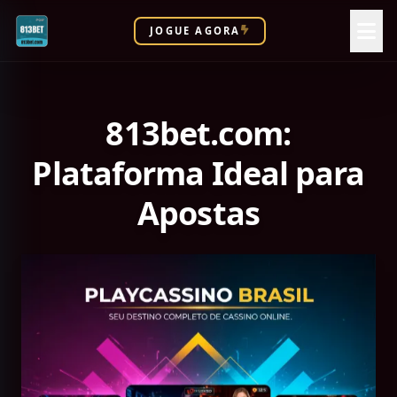
JOGUE AGORA
813bet.com:
Plataforma Ideal para
Apostas