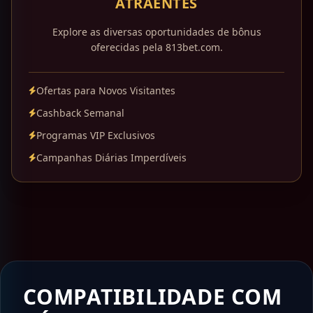
ATRAENTES
Explore as diversas oportunidades de bônus
oferecidas pela 813bet.com.
Ofertas para Novos Visitantes
Cashback Semanal
Programas VIP Exclusivos
Campanhas Diárias Imperdíveis
COMPATIBILIDADE COM