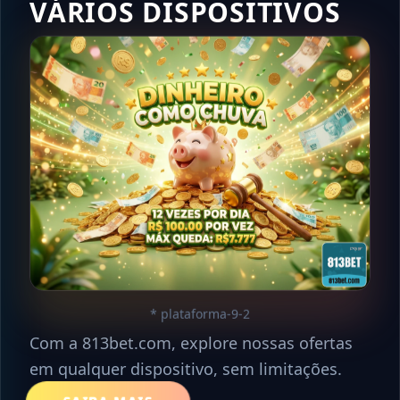
VÁRIOS DISPOSITIVOS
* plataforma-9-2
Com a 813bet.com, explore nossas ofertas
em qualquer dispositivo, sem limitações.