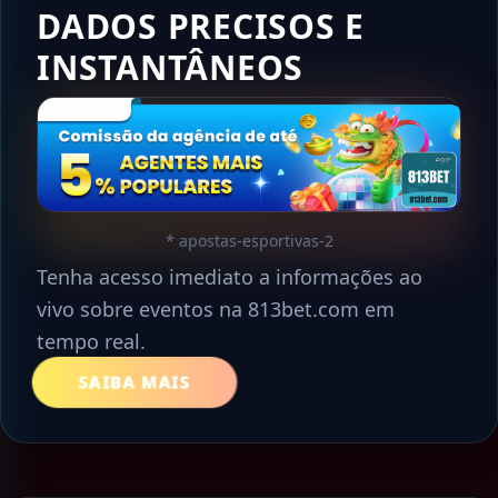
DADOS PRECISOS E
INSTANTÂNEOS
* apostas-esportivas-2
Tenha acesso imediato a informações ao
vivo sobre eventos na 813bet.com em
tempo real.
SAIBA MAIS