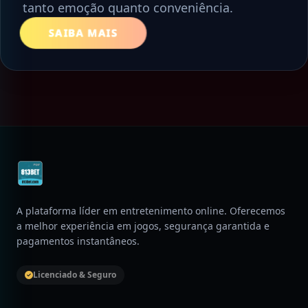
tanto emoção quanto conveniência.
SAIBA MAIS
A plataforma líder em entretenimento online. Oferecemos
a melhor experiência em jogos, segurança garantida e
pagamentos instantâneos.
Licenciado & Seguro