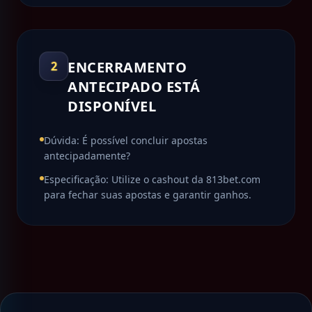
ENCERRAMENTO
2
ANTECIPADO ESTÁ
DISPONÍVEL
Dúvida: É possível concluir apostas
antecipadamente?
Especificação: Utilize o cashout da 813bet.com
para fechar suas apostas e garantir ganhos.