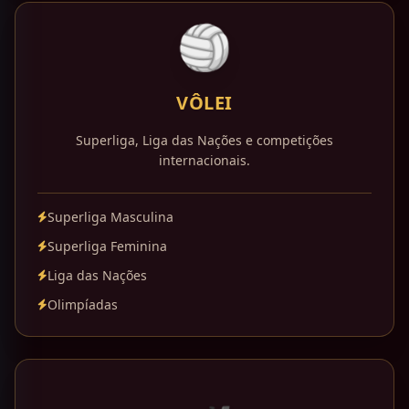
🏐
VÔLEI
Superliga, Liga das Nações e competições
internacionais.
Superliga Masculina
Superliga Feminina
Liga das Nações
Olimpíadas
🏎️