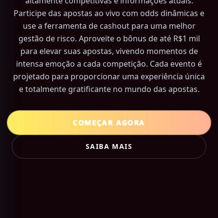
altamente competitivas e informações atuais.
Participe das apostas ao vivo com odds dinâmicas e
use a ferramenta de cashout para uma melhor
gestão de risco. Aproveite o bônus de até R$1 mil
para elevar suas apostas, vivendo momentos de
intensa emoção a cada competição. Cada evento é
projetado para proporcionar uma experiência única
e totalmente gratificante no mundo das apostas.
COMEÇAR AGORA
SAIBA MAIS