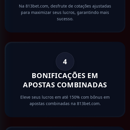
Na 813bet.com, desfrute de cotações ajustadas
para maximizar seus lucros, garantindo mais
sucesso.
4
BONIFICAÇÕES EM
APOSTAS COMBINADAS
Eleve seus lucros em até 150% com bônus em
apostas combinadas na 813bet.com.